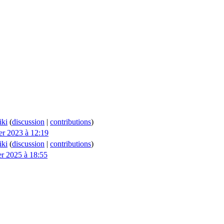
ki
(
discussion
|
contributions
)
ier 2023 à 12:19
ki
(
discussion
|
contributions
)
er 2025 à 18:55