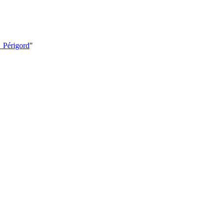
n_Périgord
"