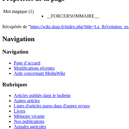
Mot magique (1)
__FORCERSOMMAIRE__
Récupérée de "
https://wiki.shap.fr/index.php?title=La_Révolution_e
Navigation
Navigation
Page d’accueil
Modifications récentes
Aide concernant MediaWiki
Rubriques
Articles publiés dans le bulletin
Autres articles
Listes d'articles parus dans d'autres revues
Livres
Mémoire vivante
Nos publications
Annales agricoles